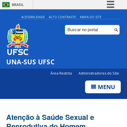
BRASIL
Simplifique!
ACESSIBILIDADE
ALTO CONTRASTE
MAPA DO SITE
Comunica BR
Participe
Acesso à informação
Legislação
UNA-SUS UFSC
Canais
Área Restrita
Administradores do Site
MENU
Atenção à Saúde Sexual e
Reprodutiva do Homem